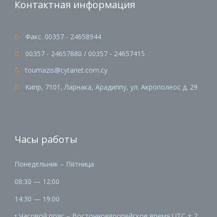
Контактная информация
Факс. 00357 - 24658944

00357 - 24657880 / 00357 - 24657415

toumazis@cytanet.com.cy

Кипр, 7101, Ларнака, Арадиппу, ул. Акрополеос д. 29

Часы работы
Понедельник – Пятница
08:30 — 12:00
14:30 — 19:00
• Часовой пояс – Восточноевропейское время UTC + 2