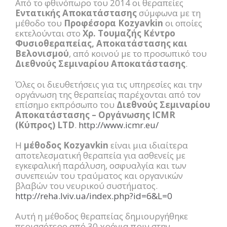
Από το φθινόπωρο του 2014 οι θεραπείες
Εντατικής Αποκατάστασης
σύμφωνα με τη
μέθοδο του
Προφέσορα Kozyavkin
οι οποίες
εκτελούνται στο
Χρ. Τουμαζής Κέντρο
Φυσιοθεραπείας, Αποκατάστασης και
Βελονισμού
, από κοινού με το προσωπικό του
Διεθνούς Σεμιναρίου Αποκατάστασης
.
Όλες οι διευθετήσεις για τις υπηρεσίες και την
οργάνωση της θεραπείας παρέχονται από τον
επίσημο εκπρόσωπο του
Διεθνούς Σεμιναρίου
Αποκατάστασης – Οργάνωσης ICMR
(Κύπρος) LTD
.
http://www.icmr.eu/
Η
μέθοδος Kozyavkin
είναι μια ιδιαίτερα
αποτελεσματική θεραπεία για ασθενείς με
εγκεφαλική παράλυση, οσφυαλγία και των
συνεπειών του τραύματος και οργανικών
βλαβών του νευρικού συστήματος.
http://reha.lviv.ua/index.php?id=6&L=0
Αυτή η μέθοδος θεραπείας δημιουργήθηκε
περισσότερο από 30 χρόνια πριν στην