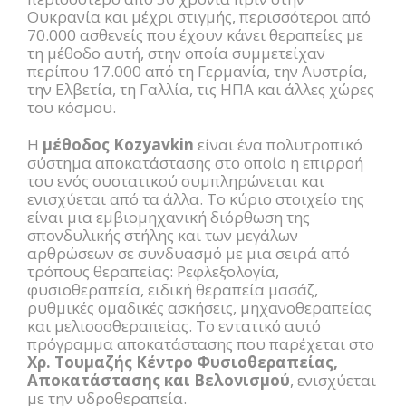
Ουκρανία και μέχρι στιγμής, περισσότεροι από
70.000 ασθενείς που έχουν κάνει θεραπείες με
τη μέθοδο αυτή, στην οποία συμμετείχαν
περίπου 17.000 από τη Γερμανία, την Αυστρία,
την Ελβετία, τη Γαλλία, τις ΗΠΑ και άλλες χώρες
του κόσμου.
Η
μέθοδος Kozyavkin
είναι ένα πολυτροπικό
σύστημα αποκατάστασης στο οποίο η επιρροή
του ενός συστατικού συμπληρώνεται και
ενισχύεται από τα άλλα. Το κύριο στοιχείο της
είναι μια εμβιομηχανική διόρθωση της
σπονδυλικής στήλης και των μεγάλων
αρθρώσεων σε συνδυασμό με μια σειρά από
τρόπους θεραπείας: Ρεφλεξολογία,
φυσιοθεραπεία, ειδική θεραπεία μασάζ,
ρυθμικές ομαδικές ασκήσεις, μηχανοθεραπείας
και μελισσοθεραπείας. Το εντατικό αυτό
πρόγραμμα αποκατάστασης που παρέχεται στο
Χρ. Τουμαζής Κέντρο Φυσιοθεραπείας,
Αποκατάστασης και Βελονισμού
, ενισχύεται
με την υδροθεραπεία.